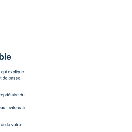
ble
qui explique
ot de passe,
opriétaire du
ous invitons à
ci de votre